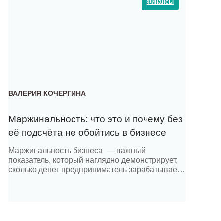
Финансы
ВАЛЕРИЯ КОЧЕРГИНА
Маржинальность: что это и почему без
её подсчёта не обойтись в бизнесе
Маржинальность бизнеса — важный
показатель, который наглядно демонстрирует,
сколько денег предприниматель зарабатывает
на каждой продаже товара или услуги. Однако
его часто путают с маржой. Рассказываем, чем
отличаются два этих понятия и в чём суть
каждого из них. Что представляет собой
маржа? Маржа — это разница между выручкой