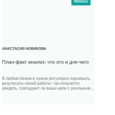
Финансы
АНАСТАСИЯ НОВИКОВА
План-факт анализ: что это и для чего
В любом бизнесе нужно регулярно оценивать
результаты своей работы: так получится
увидеть, совпадают ли ваши цели с реальными
итогами. Если между ожидаемым и реальным
есть отклонения, необходимо что-то поменять
— возможно, двигаться в другом направлении.
План-факт анализ — это сравнение плана с
реальным результатом. Именно благодаря ему