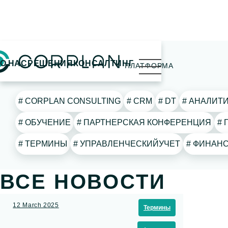
открыть
ПОИСК ПО ТЕГУ
О НАС
РЕШЕНИЯ
КОНСАЛТИНГ
ПЛАТФОРМА
меню
# CORPLAN CONSULTING
# CRM
# DT
# АНАЛИТ
# ОБУЧЕНИЕ
# ПАРТНЕРСКАЯ КОНФЕРЕНЦИЯ
# ТЕРМИНЫ
# УПРАВЛЕНЧЕСКИЙУЧЕТ
# ФИНА
ВСЕ НОВОСТИ
12 March 2025
Термины