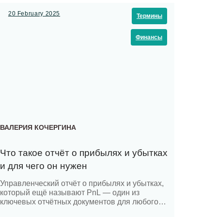
течение первого года работы. Одна из причин
— проблемы с финансами. Правильное
20 February 2025
Термины
планирование […]
Финансы
ВАЛЕРИЯ КОЧЕРГИНА
Что такое отчёт о прибылях и убытках
и для чего он нужен
Управленческий отчёт о прибылях и убытках,
который ещё называют PnL — один из
ключевых отчётных документов для любого
бизнеса. Он демонстрирует финансовый