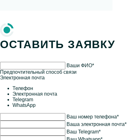
результат компании за определённый период,
то есть помогает увидеть объем бизнеса:
сколько предприятие потратило и сколько
смогло заработать. В этом материале
расскажем, какие показатели содержит полный
отчёт о прибылях и убытках и как […]
ОСТАВИТЬ ЗАЯВКУ
Ваши ФИО*
Предпочтительный способ связи
Электронная почта
Телефон
Электронная почта
Telegram
WhatsApp
Ваш номер телефона*
Ваша электронная почта*
Ваш Telegram*
Ваш Whatsapp*