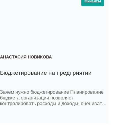
Финансы
АНАСТАСИЯ НОВИКОВА
Бюджетирование на предприятии
Зачем нужно бюджетирование Планирование
бюджета организации позволяет
контролировать расходы и доходы, оценивать
финансовое состояние бизнеса и принимать
обоснованные решения. Без четкого бюджета
можно легко потерять контроль над расходами
и оказаться в долгах. По данным Росстата,
около 30% компаний в России закрываются в