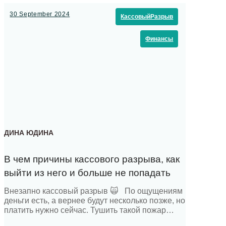
и выявляются отклонения. За один раз
анализируют не […]
30 September 2024
КассовыйРазрыв
Финансы
ДИНА ЮДИНА
В чем причины кассового разрыва, как
выйти из него и больше не попадать
Внезапно кассовый разрыв 🙀 По ощущениям
деньги есть, а вернее будут несколько позже, но
платить нужно сейчас. Тушить такой пожар
приходилось, пожалуй, каждому