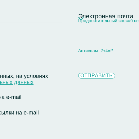
Электронная почта
Предпочтительный способ св
Антиспам:
2+4=?
анных, на условиях
льных данных
а e-mail
ылки на e-mail