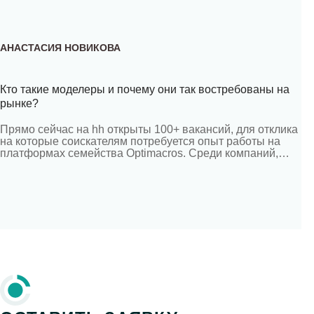
АНАСТАСИЯ НОВИКОВА
Кто такие моделеры и почему они так востребованы на
рынке?
Прямо сейчас на hh открыты 100+ вакансий, для отклика
на которые соискателям потребуется опыт работы на
платформах семейства Оptimacros. Среди компаний,
разместивших эти вакансии, можно встретить «Т-Банк»,
Lamoda Tech, ИНВИТРО, Мираторг, Самокат, ГК Gulliver и
многие другие известные бренды. Почему компании-
лидеры ищут специалистов с редким навыком, где его
получить и при чем тут Corplan, разбираемся […]