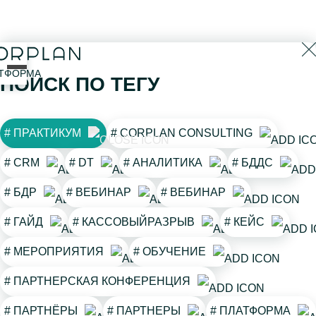
открыть
ТФОРМА
ПОИСК ПО ТЕГУ
меню
# ПРАКТИКУМ
# CORPLAN CONSULTING
# CRM
# DT
# АНАЛИТИКА
# БДДС
# БДР
# ВЕБИНАР
# ВЕБИНАР
# ГАЙД
# КАССОВЫЙРАЗРЫВ
# КЕЙС
# МЕРОПРИЯТИЯ
# ОБУЧЕНИЕ
# ПАРТНЕРСКАЯ КОНФЕРЕНЦИЯ
# ПАРТНЁРЫ
# ПАРТНЕРЫ
# ПЛАТФОРМА