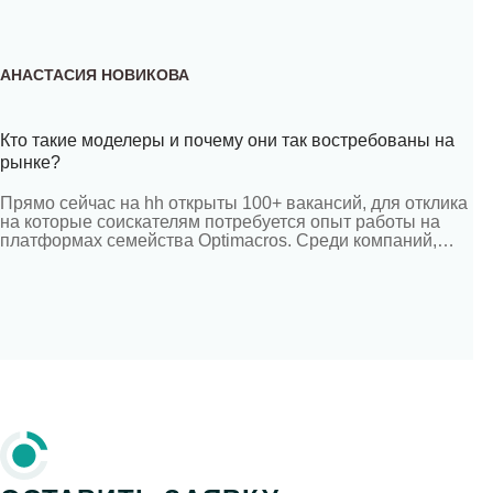
АНАСТАСИЯ НОВИКОВА
Кто такие моделеры и почему они так востребованы на
рынке?
Прямо сейчас на hh открыты 100+ вакансий, для отклика
на которые соискателям потребуется опыт работы на
платформах семейства Оptimacros. Среди компаний,
разместивших эти вакансии, можно встретить «Т-Банк»,
Lamoda Tech, ИНВИТРО, Мираторг, Самокат, ГК Gulliver и
многие другие известные бренды. Почему компании-
лидеры ищут специалистов с редким навыком, где его
получить и при чем тут Corplan, разбираемся […]