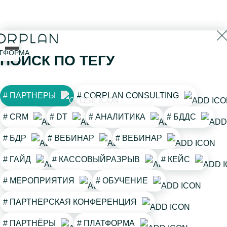
открыть
ТФОРМА
ПОИСК ПО ТЕГУ
меню
# ПАРТНЕРЫ
# CORPLAN CONSULTING
# CRM
# DT
# АНАЛИТИКА
# БДДС
# БДР
# ВЕБИНАР
# ВЕБИНАР
# ГАЙД
# КАССОВЫЙРАЗРЫВ
# КЕЙС
# МЕРОПРИЯТИЯ
# ОБУЧЕНИЕ
# ПАРТНЕРСКАЯ КОНФЕРЕНЦИЯ
# ПАРТНЁРЫ
# ПЛАТФОРМА