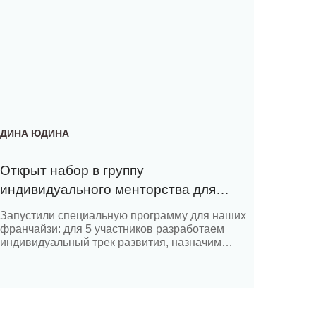
ДИНА ЮДИНА
Открыт набор в группу
индивидуального менторства для
начинающих предпринимателей
Запустили специальную программу для наших
франчайзи: для 5 участников разработаем
индивидуальный трек развития, назначим
персонального трекера и поможем шаг за
шагом сделать свое первое внедрение
платформы Corplan. Участники смогут внедрить
проект и получить прибыль в срок от 2 до 3
месяцев. Мы готовы взять ещё 5 участников на