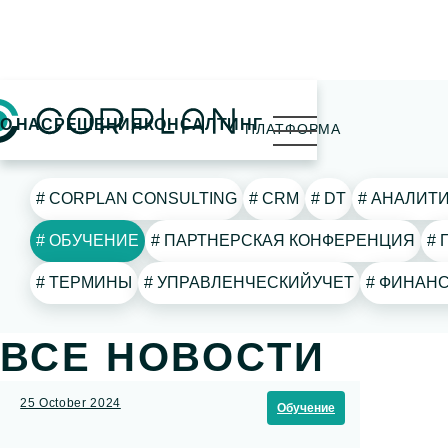
открыть
ПОИСК ПО ТЕГУ
О НАС
РЕШЕНИЯ
КОНСАЛТИНГ
ПЛАТФОРМА
меню
# CORPLAN CONSULTING
# CRM
# DT
# АНАЛИТ
# ОБУЧЕНИЕ
# ПАРТНЕРСКАЯ КОНФЕРЕНЦИЯ
# ТЕРМИНЫ
# УПРАВЛЕНЧЕСКИЙУЧЕТ
# ФИНА
ВСЕ НОВОСТИ
25 October 2024
Обучение